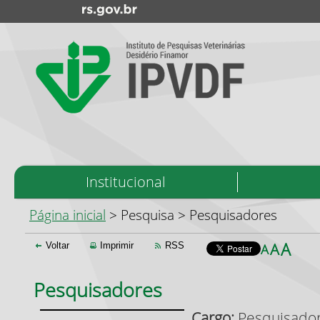
Início
Institucional
do
menu
Início
Página inicial
> Pesquisa > Pesquisadores
do
conteúdo
A
A
Voltar
Imprimir
RSS
A
Pesquisadores
Cargo:
Pesquisadora