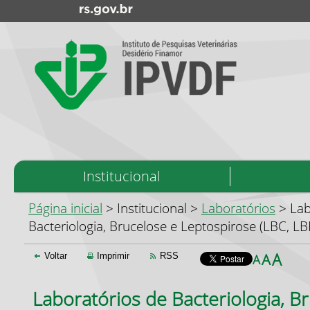
Início
Institucional
do
menu
Início
Página inicial
> Institucional >
Laboratórios
> Lab
do
Bacteriologia, Brucelose e Leptospirose (LBC, LB
conteúdo
A
A
Voltar
Imprimir
RSS
A
Laboratórios de Bacteriologia, B