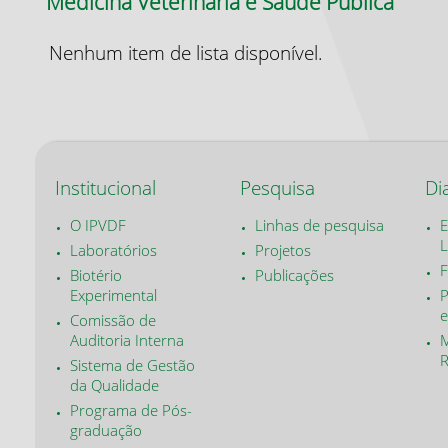
Medicina Veterinária e Saúde Pública
Nenhum item de lista disponível.
Institucional
Pesquisa
Di
O IPVDF
Linhas de pesquisa
E
L
Laboratórios
Projetos
F
Biotério
Publicações
Experimental
P
e
Comissão de
Auditoria Interna
M
Sistema de Gestão
da Qualidade
Programa de Pós-
graduação