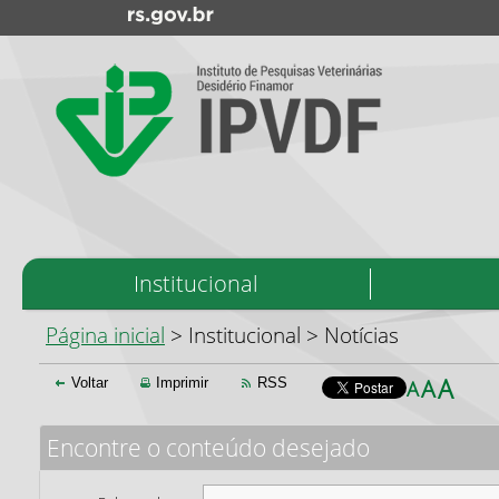
Início
Institucional
do
menu
Início
Página inicial
> Institucional > Notícias
do
conteúdo
A
A
Voltar
Imprimir
RSS
A
Encontre o conteúdo desejado